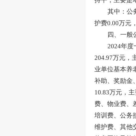
持平，主要是
其中：公
护费
0.00
万元
四、一般
2024
年度
204.97
万元，
业单位基本养
补助、奖励金
10.83
万元，主
费、物业费、
培训费、公务
维护费、其他