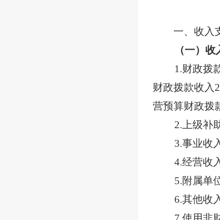
一、收入
（一）收
1.财政拨
财政拨款收入
2
营预算财政拨
2.上级补
3.事业收
4.经营收
5.附属单
6.其他收
7.使用