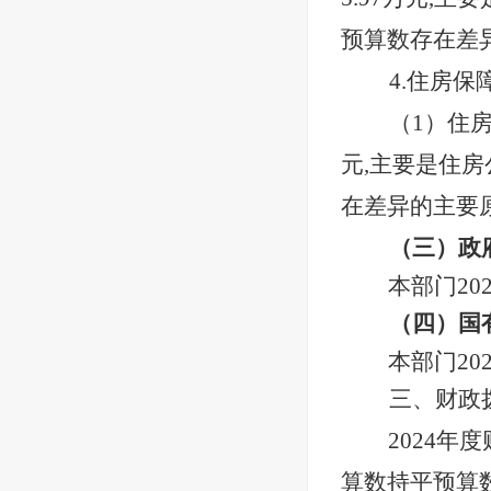
预算数存在差
4.住房保
（
1）住
元,主要是住房
在差异的主要
（三）政
本部门
2
（四）国
本部门
2
三、财政
2024
年度
算数持平预算