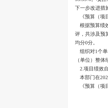
下一步改进措
《预算（项
根据预算绩
评，共涉及预算
均分0分。
组织对
1个
（单位）整体
2.项目绩效
本部门在
2
《预算（项