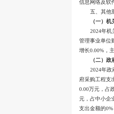
信息网络及软
五、其他
（一）机
2024
年机
管理事业单位
增长0.00%
，
（二）政
2024
年政
府采购工程支
0.00
万元，占
元，占中小企
支出金额的
0
%