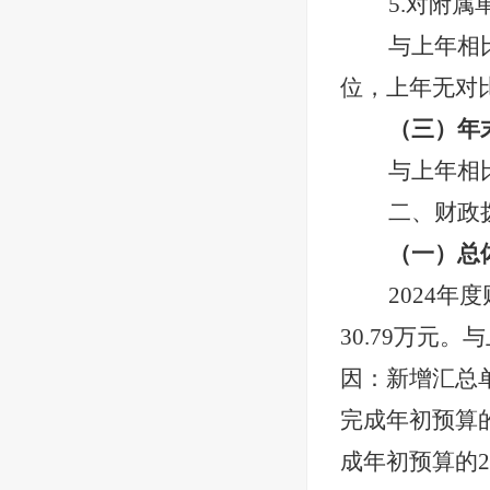
5.对附
与上年相
位，上年无对
（三）年
与上年相
二、财政
（一）总
2024
年度
30.79
万元。与
因
：新增汇总
完成年初预算
成年初预算的
2