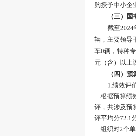
购授予中小企
（三）国
截至
2024
辆，主要
领导
车
0
辆
，
特种专
元（含）以上
（四）预
1.绩效
根据预算绩
评，共涉及预算
评平均分72.1
组织对
2个单