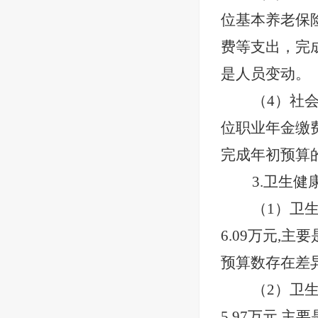
位基本养老保险
费等支出，完成
是人员变动。
（
4）社
位职业年金缴费
完成年初预算
3.卫生健
（
1）卫
6.09万元,
预算数存在差
（
2）卫
5.97万元,