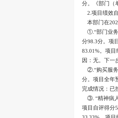
分。《部门（
2.项目绩效
本部门在
2
①.“部门
分98.3分。
83.01%。
因：无。下一
②.“购买服
分。项目全年
完成情况：已
③. “精神
项目自评得分5
33.33%。