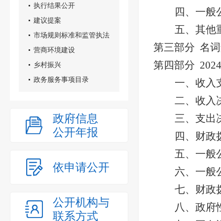
执行结果公开
四、一般
建议提案
五、其他
市场规则标准和监管执法
第三部分
名词
营商环境建设
第四部分
202
乡村振兴
政务服务事项目录
一、
收入
二、收入
政府信息
三、支出
公开年报
四、
财政
五、一般
依申请公开
六、一般
七、财政
公开机构与
八、
政府
联系方式