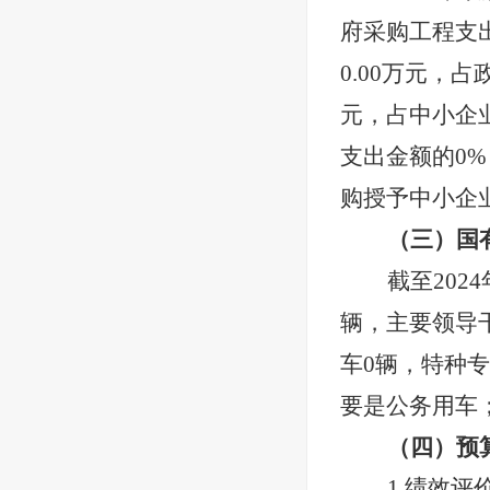
府采购工程支
0.00
万元，占
元，占中小企
支出金额的
0
%
购授予中小企
（三）国
截至
2024
辆，主要
领导
车
0
辆
，
特种专
要是公务用车
（四）预
1.绩效