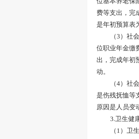
位基本养老保险
费等支出，完成
是年初预算表
（
3）社
位职业年金缴费
出，完成年初
动。
（
4）社
是伤残抚恤等
原因是人员变
3.卫生健
（
1）卫