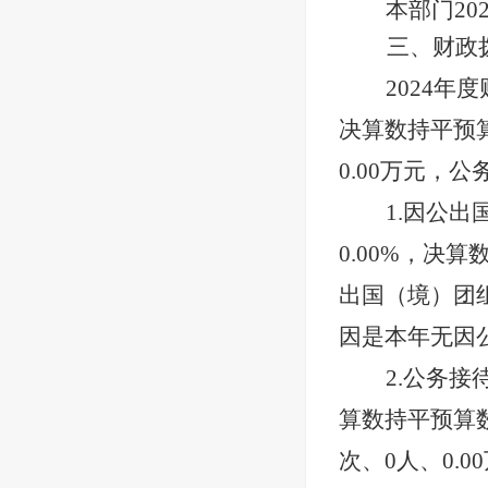
本部门
2
三、财政
2024
年度
决算数持平预
0.00
万元，公
1.因公出
0.00
%，决算
出国（境）团
因是本年无因
2.公务接
算数持平预算
次、
0
人、
0.00