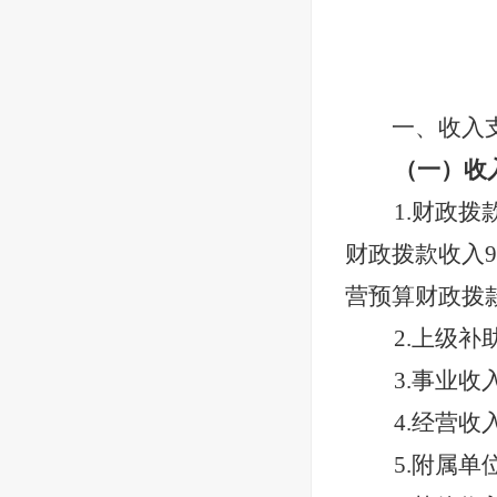
一、收入
（一）收
1.财政拨
财政拨款收入
9
营预算财政拨
2.上级补
3.事业收
4.经营收
5.附属单