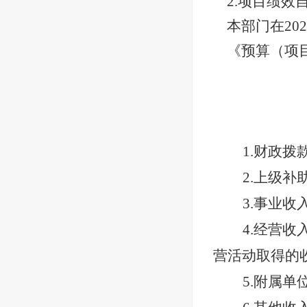
2.项目绩效
本部门在
2
《预算（项
1.财政
2.上级
3.事业
4.经营
营活动取得的
5.附属