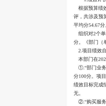
根据预算绩
评，共涉及预算
平均分54.67
组织对
2个单
分。《部门（
2.项目绩效
本部门在
2
①.“部门
分100分。项
绩效目标完成
无。
②.“购买