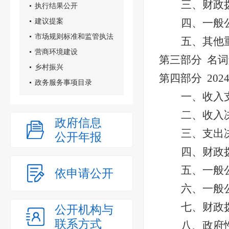
三、财政
执行结果公开
建议提案
四、一般
市场规则标准和监管执法
五、其他
营商环境建设
第三部分
名词
乡村振兴
第四部分
202
政务服务事项目录
一、
收入
二、收入
政府信息
三、支出
公开年报
四、
财政
五、一般
依申请公开
六、一般
七、财政
公开机构与
联系方式
八、
政府