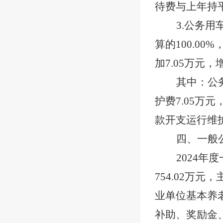
待费与上年持
3.公务用
算的
100.00
%
加7.05万元
其中：公
护费
7.05
万元
款开支
运行维
四、一般
2024
年度
754.02
万元，
业单位基本养
补助、奖励金