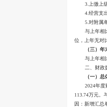
3.上缴上
4.经营支
5.对附
与上年相
位，上年无对
（三）年
与上年相
二、财政
（一）总
2024
年度
113.74
万元。
因
：新增汇总