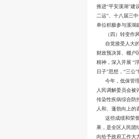
推进“平安溪湖”
二运”、十八届三
单位积极参与溪湖
（四）转变作
自觉接受人大
财政预决算、棚户
精神
，深入开展
“
日子”思想，“三公
今年，低保管
人民调解委员会被
传染性疾病综合防
人和、蓬勃向上的
这些成绩和荣
果，是全区人民团
向给予政府工作大