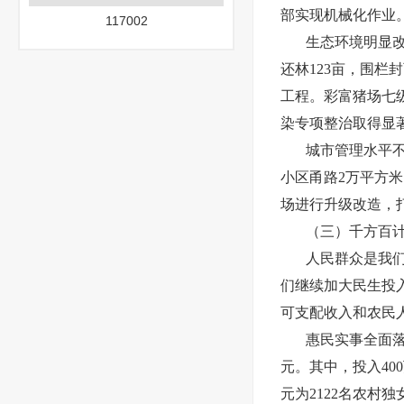
部实现机械化作业。
117002
生态环境明显
还林123亩，围栏
工程。彩富猪场七
染专项整治取得显
城市管理水平
小区甬路2万平方米
场进行升级改造，
（三）千方百
人民群众是我
们继续加大民生投
可支配收入和农民人均
惠民实事全面
元。其中，投入40
元为2122名农村