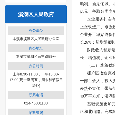
顺利。新湖俪城、明
亿元，争取各类专项
溪湖区人民政府
企业服务扎实
上堡铁选厂、刚强
办公单位
企业开工率始终保
本溪市溪湖区人民政府办公室
长26%；新增限额
办公地址
财政收入稳步
本溪市溪湖区民主路59号
长，增值税、企业
（二）
统筹优
办公时间
棚户区改造克
上午8:30-11:30，下午13:00-
17:00(周一至周五，周末和节假日
干部百余人，投入
除外)
表热心宣传、带头签
联系电话
40万平方米，溪湖
024-45831188
基础设施更加
路和北山路。完成
邮政编码