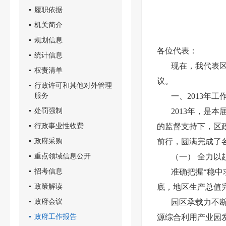
履职依据
机关简介
规划信息
各位代表：
统计信息
现在，我代表
权责清单
议。
行政许可和其他对外管理
服务
一、
2013年工
处罚强制
2013年，是
行政事业性收费
的监督支持下，区政
政府采购
前行，圆满完成了
重点领域信息公开
（一）
全力以
招考信息
准确把握
“稳
政策解读
底，地区生产总值完
政府会议
园区承载力不
政府工作报告
源综合利用产业园