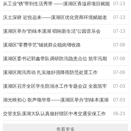
能源研究会会长任洪波一行
从工业“锈”带到生活秀带 ——溪湖区香溢府项目赋能
07-13
老城区迭代新生
沃土深耕 近悦远来——溪湖区优化营商环境赋能老
07-13
城提质发展
溪湖区举办“韵味本溪湖 唱响新生活”公园音乐会
07-13
溪湖区“零费学艺”铺就群众稳岗增收路
07-08
溪湖区委书记郭鑫带队调研防汛隐患点位 筑牢汛期
07-08
安全防线
溪湖区闻汛而动 扎实做好强降雨防范处置工作
07-06
溪湖区召开全区学生防溺水工作专题会议 全面筑牢
07-03
暑期安全防护网
湖光映初心 歌声颂华章——溪湖区举办“韵味本溪湖
07-03
唱响新生活”湖畔主题音乐会
交管支队溪湖大队认真做好辖区中考交通安保工作
06-23
查看更多